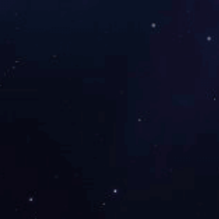
总结：
总而言之，杭州足球队在2023年全运会上实现逆
队凝聚力到教练战术，再到球员个人能力提升，以
部分。他们用实际行动证明，只要努力拼搏，就没
This一切都彰显出体育运动带给我们的魅力，不
观。因此，希望未来更多年轻人在这个过程中得到
量！
上一篇