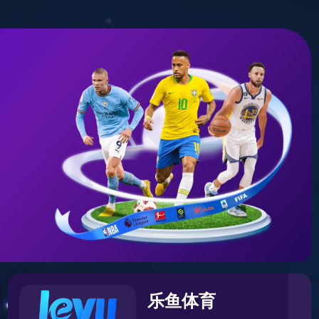
首页
了解
必一运动官网
客户见证
企业风采
服务
客户见证
首页
客户见证