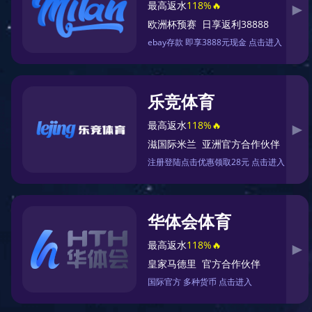
全运会特别报道：杭州
之路
2025-11-11
1
在2023年全运会上，杭州足球队的表现成为了赛
夺得冠军，这条传奇之路充满了艰辛与感动。本文
团队凝聚力的重要性、教练战术的巧妙运用、球员
析，我们将更深入地理解这支球队如何克服重重困
力。
1、团队凝聚力的重要性
团队凝聚力是任何一支成功球队不可或缺的因素。