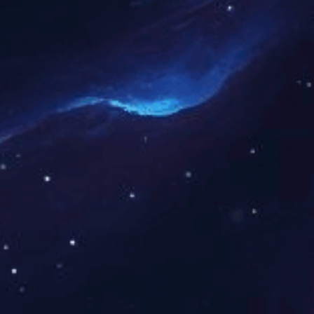
展示、捐赠活动等，为球队构建起一座坚固堡垒，
因此，可以说正是这份来自于粉丝的不离不弃成就
城市与其足球梦之间的不解情缘，也让我们看到了